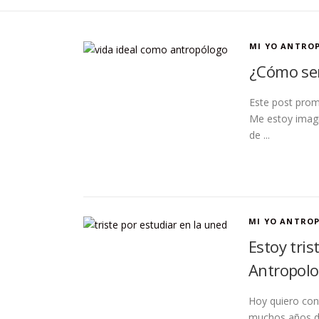
MI YO ANTRO
¿Cómo ser
Este post prom
Me estoy imagi
de ...
MI YO ANTRO
Estoy tris
Antropolo
Hoy quiero con
muchos años de