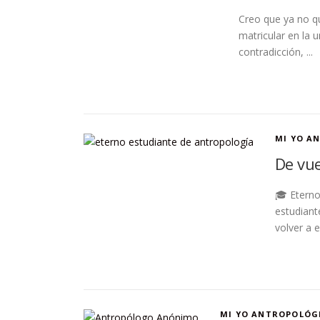
Creo que ya no q
matricular en la 
contradicción, ...
MI YO A
De vue
🎓 Eterno
estudiant
volver a e
MI YO ANTROPOLÓG