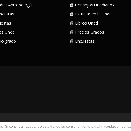
udiar Antropología
📗 Consejos Unedianos
gnaturas
📗 Estudiar en la Uned
uestas
📗 Libros Uned
ros Uned
📗 Precios Grados
cio grado
📗 Encuestas
 © 2026 El Antropólogo Principiante
–
Tema
OnePress
hecho por Fa
uario. Si continúa navegando está dando su consentimiento para la aceptación de l