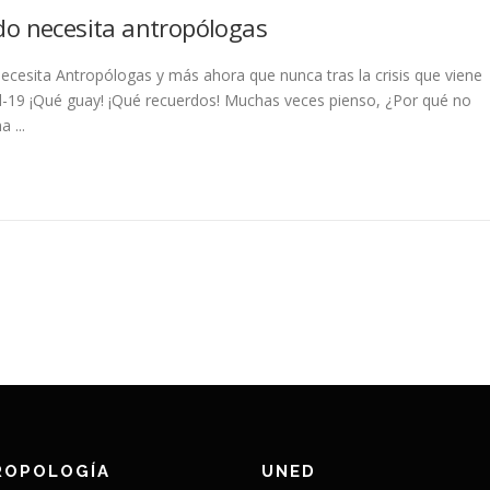
o necesita antropólogas
cesita Antropólogas y más ahora que nunca tras la crisis que viene
d-19 ¡Qué guay! ¡Qué recuerdos! Muchas veces pienso, ¿Por qué no
 ...
ROPOLOGÍA
UNED