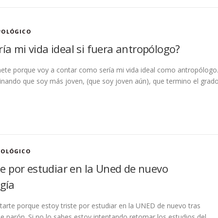
POLÓGICO
ía mi vida ideal si fuera antropólogo?
ete porque voy a contar como sería mi vida ideal como antropólogo
nando que soy más joven, (que soy joven aún), que termino el grad
POLÓGICO
te por estudiar en la Uned de nuevo
gía
tarte porque estoy triste por estudiar en la UNED de nuevo tras
 parón. Si no lo sabes estoy intentando retomar los estudios del