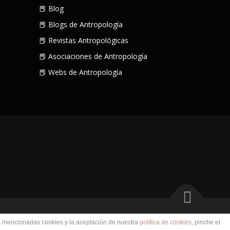
📕 Blog
📕 Blogs de Antropología
📕 Revistas Antropológicas
📕 Asociaciones de Antropología
📕 Webs de Antropología
meThemes
as mencionadas cookies y la aceptación de nuestra
política de cookies
, pinche el