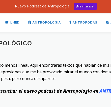
Nuevo Podcast de Antropología
¡Me interesa!
🎓 UNED
🗿 ANTROPOLOGÍA
🎙 ANTRÓPODAS
📚
OPOLÓGICO
o menos lineal. Aquí encontrarás textos que hablan de mis id
epresiones que me ha provocado mirar el mundo con demasia
 pesa, pero nunca desaparece.
scuchar el nuevo podcast de Antropología en
ANT