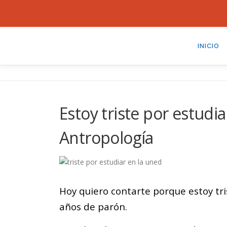
Saltar
al
INICIO
contenido
Estoy triste por estudi
Antropología
Hoy quiero contarte porque estoy tr
años de parón.