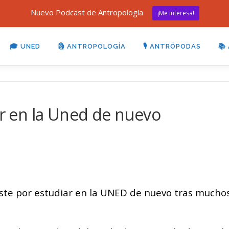
Nuevo Podcast de Antropología
¡Me interesa!
🎓 UNED
🗿 ANTROPOLOGÍA
🎙 ANTRÓPODAS
📚
ar en la Uned de nuevo
iste por estudiar en la UNED de nuevo tras mucho