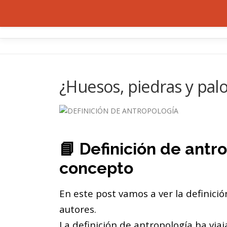
Saltar
al
INICIO
contenido
¿Huesos, piedras y pal
📘 Definición de antr
concepto
En este post vamos a ver la definici
autores.
La definición de antropología ha via