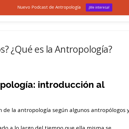
Nuevo Podcast de Antropología
¡Me interesa!
🎓 UNED
🗿 ANTROPOLOGÍA
🎙 ANTRÓPODAS
📚
os? ¿Qué es la Antropología?
opología: introducción al
ón de la antropología según algunos antropólogos 
jado a lo largo del tiempo que ella misma se