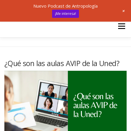
Nuevo Podcast de Antropología
+
¡Me interesa!
Saltar
al
Menú
contenido
INICIO
UNED
ANTROPOLOGÍA
¿Qué son las aulas AVIP de la Uned?
🎙 ANTRÓPODAS
ARTÍCULOS
RECURSOS
✍ SOBRE MÍ