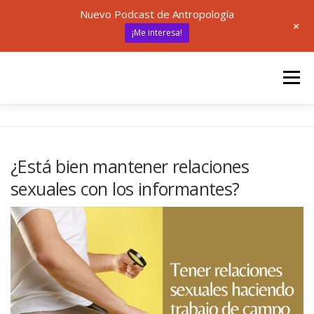
Nuevo Podcast de Antropología
+
¡Me interesa!
Saltar
al
Menú
contenido
INICIO
UNED
ANTROPOLOGÍA
¿Está bien mantener relaciones
sexuales con los informantes?
🎙 ANTRÓPODAS
ARTÍCULOS
RECURSOS
✍ SOBRE MÍ