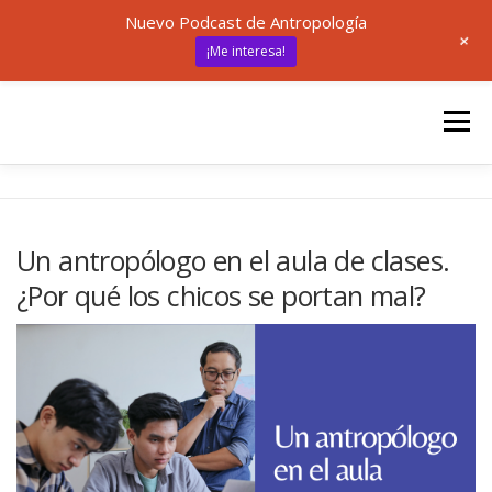
Nuevo Podcast de Antropología
+
¡Me interesa!
Saltar
al
Menú
contenido
INICIO
UNED
ANTROPOLOGÍA
Un antropólogo en el aula de clases.
¿Por qué los chicos se portan mal?
🎙 ANTRÓPODAS
ARTÍCULOS
RECURSOS
✍ SOBRE MÍ