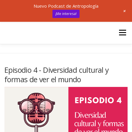
Nuevo Podcast de Antropología
+
¡Me interesa!
Saltar
al
Menú
contenido
INICIO
UNED
ANTROPOLOGÍA
Episodio 4 - Diversidad cultural y
formas de ver el mundo
🎙 ANTRÓPODAS
ARTÍCULOS
RECURSOS
✍ SOBRE MÍ