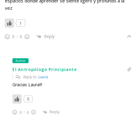
espacios donde aprender se siente ligero y profundo a la
vez
1
Reply
0
0
Author
El Antropólogo Principiante
Reply to
Laura
Gracias Laura!!!
0
Reply
0
0