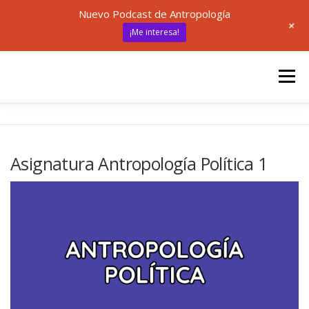
Nuevo Podcast de Antropología
+
¡Me interesa!
Saltar
al
Menú
contenido
INICIO
UNED
ANTROPOLOGÍA
Asignatura Antropología Política 1
🎙 ANTRÓPODAS
ARTÍCULOS
RECURSOS
✍ SOBRE MÍ