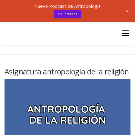
Nuevo Podcast de Antropología
+
¡Me interesa!
Saltar
al
Menú
contenido
INICIO
UNED
ANTROPOLOGÍA
Asignatura antropología de la religión
🎙 ANTRÓPODAS
ARTÍCULOS
RECURSOS
✍ SOBRE MÍ