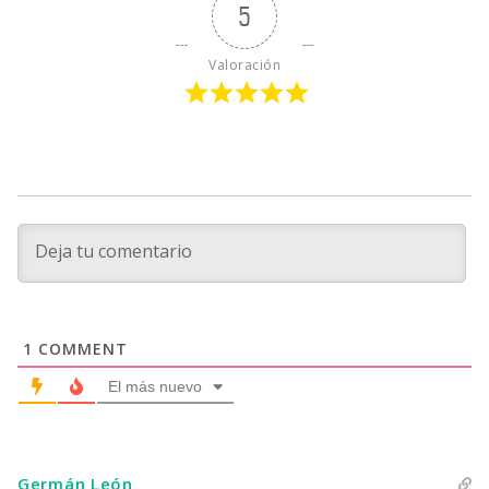
5
Valoración
1
COMMENT
El más nuevo
Germán León